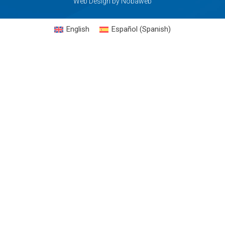
Web Design
by
Nobaweb
English
Español
(
Spanish
)